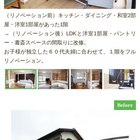
（リノベーション前）キッチン・ダイニング・和室2部
和室があった部屋をLDKで一体空間にし、オープンな
キッチンもダイニングやリビングから見えるようにリ
トイレやお風呂の設備もリフォームし、最新の設備を
屋・洋室1部屋があった1階
間取りに。家族の顔がよく見える、過ごしやすい空間
ノベーション。「ごはん出来たよ」など、ご夫婦での
導入。毎日使う場所だからこそ、きれいにリフォーム
→（リノベーション後）LDKと洋室1部屋・パントリ
にしました。
会話が絶えないような空間を目指しました。
して、より暮らしを充実できるように。
ー・書斎スペースの間取りに改修。
お子様が独立した６０代夫婦に合わせて、１階をフル
リノベーション。