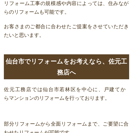
リフォーム工事の
規模
感や内容によっては、住みなが
らのリフォームも
可能
です。
お客さまのご都合に合わせたご提案をさせていただき
たいと思います。
仙台市でリフォームをお考えなら、佐元工
務店へ
佐元工務店では
仙台市若林区
を
中
心に、
戸
建てか
ら
マ
ン
ショ
ンのリフォームを行って
おります。
部分リフォームから全
面
リフォームまで、ご要望に合
わせたリフォームが
可能
です。