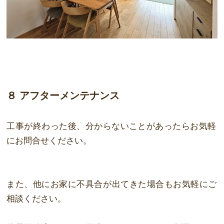
８ アフターメン
テナ
ンス
工事が
終
わった
後
、分からないことがあったらお気軽
にお問合せください。
また、
他
にお家に不具合が出てきた場合もお気軽にご
相談ください。