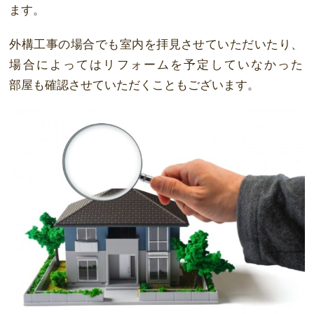
ます。
外構工事の場合でも
室
内を
拝
見させていただいたり、
場合によってはリフォームを予
定していなかった
部
屋
も確認させていただくこともございます。