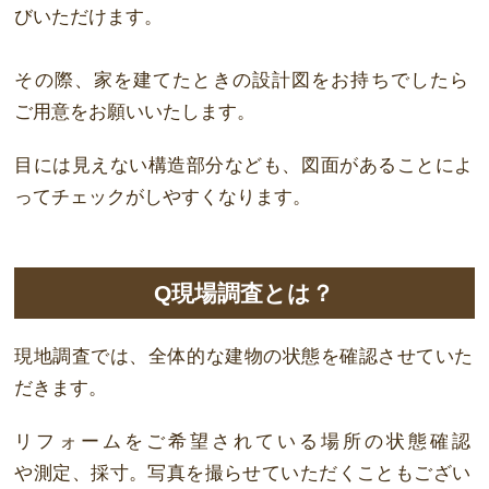
び
いただけます。
その際、家を建てたときの設
計図
をお
持
ちでしたら
ご
用意
をお
願
いいたします。
目には見えない構造部分なども、
図面
があることによ
ってチ
ェ
ッ
ク
がしやすくなりま
す。
Q現場調査とは？
現地調査では、全
体
的な建物の状態を確認させていた
だきます。
リフォームをご希望されている場所の状態確認
や
測
定、
採寸
。
写真
を
撮
らせていただ
くこともござい