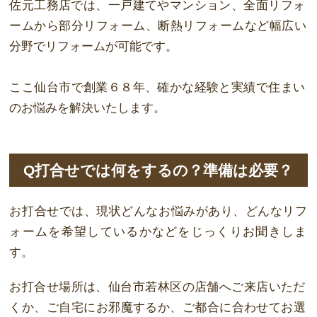
佐元工務店では、一
戸
建てや
マ
ン
ショ
ン、全
面
リフォ
ームから部分リフォーム、
断熱
リフォームなど
幅広
い
分
野
でリフォームが
可能
です。
ここ
仙台市
で
創業
６８年、確かな
経験
と実
績
で住まい
のお悩みを
解
決いたします。
Q打合せでは何をするの？準備は必要？
お打合せでは、現状どんなお悩みがあり、どんなリフ
ォームを希望しているかなどを
じっくりお聞きしま
す。
お打合せ場所は、
仙台市若林区
の店
舗へ
ご
来
店いただ
くか、ご
自宅
にお
邪魔
するか、
ご都合に合わせてお
選