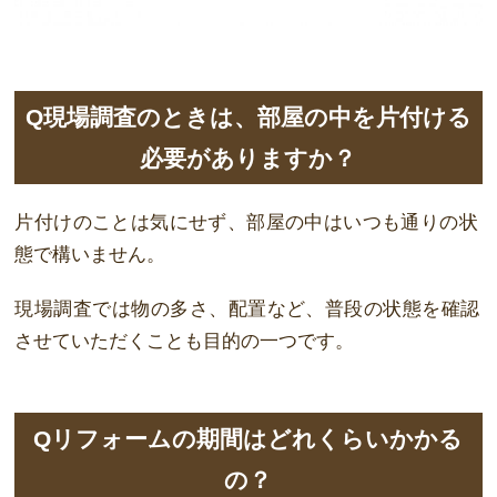
Q現場調査のときは、部屋の中を片付ける
必要がありますか？
片
付けのことは気にせ
ず
、部
屋
の
中
はいつも
通
りの状
態で構いません。
現場調査では物の多さ、
配置
など、
普
段の状態を確認
させていただくことも目的の一
つです。
Qリフォームの期間はどれくらいかかる
の？